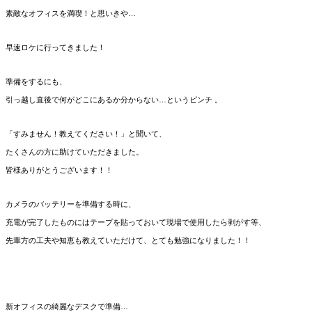
素敵なオフィスを満喫！と思いきや…
早速ロケに⾏ってきました！
準備をするにも、
引っ越し直後で何がどこにあるか分からない…というピンチ 。
「すみません！教えてください！」と聞いて、
たくさんの⽅に助けていただきました。
皆様ありがとうございます！！
カメラのバッテリーを準備する時に、
充電が完了したものにはテープを貼っておいて現場で使⽤したら剥がす等、
先輩⽅の⼯夫や知恵も教えていただけて、とても勉強になりました！！
新オフィスの綺麗なデスクで準備…