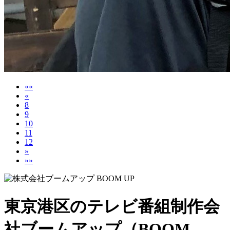
««
«
8
9
10
11
12
»
»»
東京港区のテレビ番組制作会
社ブームアップ（BOOM